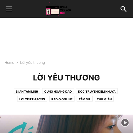
Home
Lời yêu thương
LỜI YÊU THƯƠNG
BÍ ẨN TÂM LINH
CUNG HOÀNG ĐẠO
ĐỌC TRUYỆN ĐÊM KHUYA
LỜI YÊU THƯƠNG
RADIO ONLINE
TÂM SỰ
THƯ GIÃN