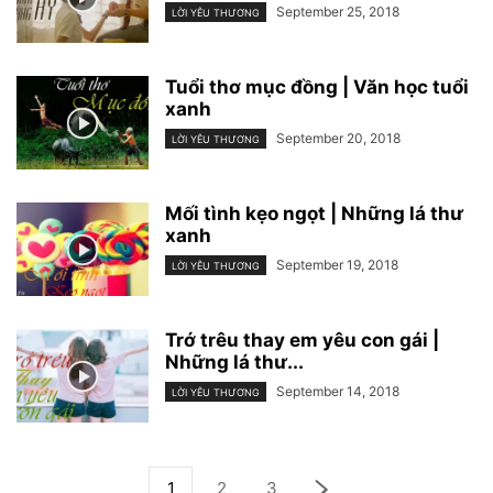
September 25, 2018
LỜI YÊU THƯƠNG
Tuổi thơ mục đồng | Văn học tuổi
xanh
September 20, 2018
LỜI YÊU THƯƠNG
Mối tình kẹo ngọt | Những lá thư
xanh
September 19, 2018
LỜI YÊU THƯƠNG
Trớ trêu thay em yêu con gái |
Những lá thư...
September 14, 2018
LỜI YÊU THƯƠNG
1
2
3