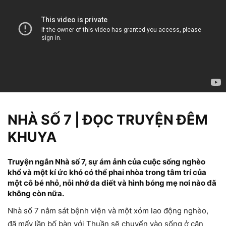
NHÀ SỐ 7 | ĐỌC TRUYỆN ĐÊM
KHUYA
Truyện ngắn Nhà số 7, sự ám ảnh của cuộc sống nghèo
khổ và một kí ức khó có thể phai nhòa trong tâm trí của
một cô bé nhỏ, nỗi nhớ da diết và hình bóng mẹ nơi nào đã
không còn nữa.
Nhà số 7 nằm sát bệnh viện và một xóm lao động nghèo,
đã mấy lần bố bàn với Thuần sẽ chuyển vào sống ở căn