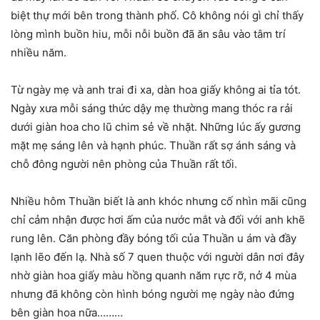
biệt thự mới bên trong thành phố. Cô không nói gì chỉ thấy
lòng mình buồn hiu, mỗi nỗi buồn đã ăn sâu vào tâm trí
nhiều năm.
Từ ngày mẹ và anh trai đi xa, dàn hoa giấy không ai tỉa tót.
Ngày xưa mỗi sáng thức dậy mẹ thường mang thóc ra rải
dưới giàn hoa cho lũ chim sẻ về nhặt. Những lúc ấy gương
mặt mẹ sáng lên và hạnh phúc. Thuần rất sợ ánh sáng và
chỗ đông người nên phòng của Thuần rất tối.
Nhiều hôm Thuần biết là anh khóc nhưng cố nhìn mãi cũng
chỉ cảm nhận được hơi ấm của nước mắt và đối với anh khẽ
rung lên. Căn phòng đầy bóng tối của Thuần u ám và đầy
lạnh lẽo đến lạ. Nhà số 7 quen thuộc với người dân nơi đây
nhờ giàn hoa giấy màu hồng quanh năm rực rỡ, nở 4 mùa
nhưng đã không còn hình bóng người mẹ ngày nào đứng
bên giàn hoa nữa………