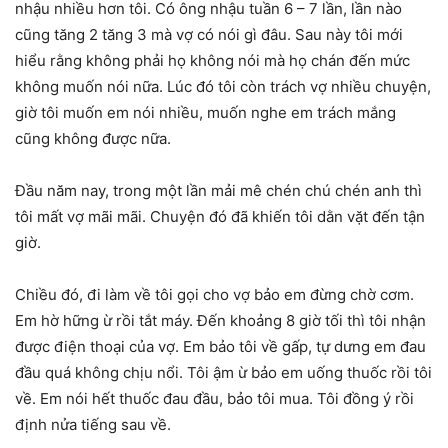
nhậu nhiều hơn tôi. Có ông nhậu tuần 6 – 7 lần, lần nào
cũng tăng 2 tăng 3 mà vợ có nói gì đâu. Sau này tôi mới
hiểu rằng không phải họ không nói mà họ chán đến mức
không muốn nói nữa. Lúc đó tôi còn trách vợ nhiều chuyện,
giờ tôi muốn em nói nhiều, muốn nghe em trách mắng
cũng không được nữa.
Đầu năm nay, trong một lần mải mê chén chú chén anh thì
tôi mất vợ mãi mãi. Chuyện đó đã khiến tôi dằn vặt đến tận
giờ.
Chiều đó, đi làm về tôi gọi cho vợ bảo em đừng chờ cơm.
Em hờ hững ừ rồi tắt máy. Đến khoảng 8 giờ tối thì tôi nhận
được điện thoại của vợ. Em bảo tôi về gấp, tự dưng em đau
đầu quá không chịu nổi. Tôi ậm ừ bảo em uống thuốc rồi tôi
về. Em nói hết thuốc đau đầu, bảo tôi mua. Tôi đồng ý rồi
định nửa tiếng sau về.