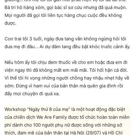
Bà tri hô hàng xóm, gọi bác sĩ sơ cứu nhưng đã quá muộn.
Mọi người đã gọi tôi liên tục hàng chục cuộc đều không
được.
Con trai tôi 3 tuổi, ngày đưa tang vẫn không ngừng hỏi tôi
đưa mẹ đi đâu… Ai dự đám tang đều bật khóc trước cảnh ấy.
Nếu hôm ấy tôi chịu đem thuốc về cho em hoặc đưa em đi
viện ngay thì đã không mất em mãi mãi. Tôi hối hận cả đời.
Vì thế tôi hi vọng những người chồng hay nhậu nhẹt hãy về
sớm. Đừng vì ham vui của bản thân mà quên gia đình rồi
đẩy mọi chuyện đi quá xa.
Workshop “Ngày thứ 8 của mẹ” là một hoạt động đặc biệt
của chiến dịch We Are Family được tổ chức hoàn toàn miễn
phí dành cho 100 người phụ nữ được sống với những sở
thích, đam mê của bản thân tại Hà Nội (29/07) và Hồ Chí