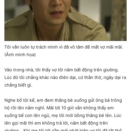
Tôi vẫn luôn tự trách mình vì đã vô tâm để mất vợ mãi mãi.
(Ảnh minh họa)
Vào trong nhà, tôi thấy vợ tôi nằm bất động trên giường.
Lúc đó tôi chẳng khác nào điên dại, cứ thẫn thờ, ngây dại ra
chẳng biết gì.
Nghe bố tôi kể, em đem thằng bé xuống gửi ông bà trông
hộ rồi lên nằm nghỉ. Mãi tới 10 giờ vẫn không thấy em
xuống bế con lên ngủ, mẹ tôi mới bồng thằng bé lên. Lúc
lên gọi mãi thì em không trả lời, nằm bất động trên
giường… Khi mẹ tôi tới gần mới phát hiện vợ tôi đã tắt thở.