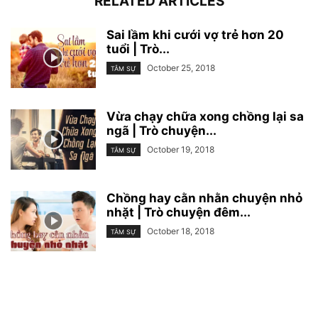
RELATED ARTICLES
Sai lầm khi cưới vợ trẻ hơn 20
tuổi | Trò...
October 25, 2018
TÂM SỰ
Vừa chạy chữa xong chồng lại sa
ngã | Trò chuyện...
October 19, 2018
TÂM SỰ
Chồng hay cằn nhằn chuyện nhỏ
nhặt | Trò chuyện đêm...
October 18, 2018
TÂM SỰ