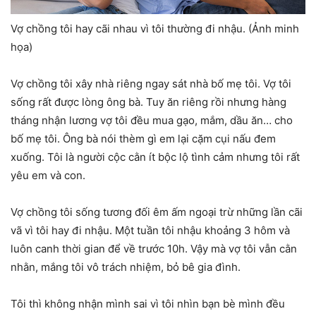
Vợ chồng tôi hay cãi nhau vì tôi thường đi nhậu. (Ảnh minh
họa)
Vợ chồng tôi xây nhà riêng ngay sát nhà bố mẹ tôi. Vợ tôi
sống rất được lòng ông bà. Tuy ăn riêng rồi nhưng hàng
tháng nhận lương vợ tôi đều mua gạo, mắm, dầu ăn… cho
bố mẹ tôi. Ông bà nói thèm gì em lại cặm cụi nấu đem
xuống. Tôi là người cộc cằn ít bộc lộ tình cảm nhưng tôi rất
yêu em và con.
Vợ chồng tôi sống tương đối êm ấm ngoại trừ những lần cãi
vã vì tôi hay đi nhậu. Một tuần tôi nhậu khoảng 3 hôm và
luôn canh thời gian để về trước 10h. Vậy mà vợ tôi vẫn cằn
nhằn, mắng tôi vô trách nhiệm, bỏ bê gia đình.
Tôi thì không nhận mình sai vì tôi nhìn bạn bè mình đều