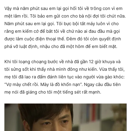
Vậy mà năm phút sau em lại gọi hối tôi về trông con vì em
mệt lắm rồi. Tôi bảo em gửi con cho bà nội đợi tôi chút nữa.
Năm phút sau em lại gọi. Tôi bực bội tắt máy luôn vì cho
rằng em kiếm cớ để bắt tôi về chứ nào ai đau đầu mà gọi
được lắm cuộc điện thoại thế. Đêm đó tôi còn quyết định
phá vỡ luật định, nhậu cho đã một hôm để em biết mặt.
Khi tôi loạng choạng bước về nhà đã gần 12 giờ khuya và
tôi sửng sốt khi thấy nhà mình đông như kiến. Vừa thấy tôi,
mẹ tôi đã lao ra đấm đánh liên tục vào người vừa gào khóc:
“Vợ mày chết rồi. Mày là đồ khốn nạn”. Ngay câu đầu tiên
mẹ nói đã giáng cho tôi một tiếng sét rất mạnh.