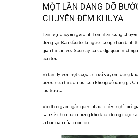
MỘT LẦN DANG DỠ BƯỚC 
CHUYỆN ĐÊM KHUYA
Tâm sự chuyện gia đình hôn nhân cùng chuyên g
dừng lại. Ban đầu tôi là người công nhân bình 
gian thì tan vỡ. Sau này tôi có dịp quen một n
tiến tới.
Vì tâm lý với một cuộc tình đổ vỡ, em cũng khó
bước nữa thì sợ nuôi con không dễ dàng gì. Ch
lúc trước.
Với thời gian ngắn quen nhau, chỉ vì nghỉ tuổi 
san sẻ cho nhau những khó khăn trong cuộc số
là bài toán của cuộc đời….