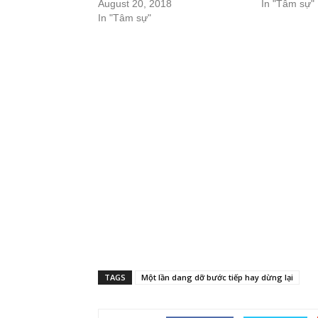
August 20, 2018
In "Tâm sự"
In "Tâm sự"
TAGS
Một lần dang dỡ bước tiếp hay dừng lại