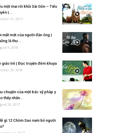
u một mai rời khỏi Sài Gòn – Tiểu
yên |...
tober 31, 2017
i mất mát của người đàn ông |
ững lá thư...
gust 9, 2018
 giáo trẻ | Đọc truyện đêm khuya
tober 29, 2018
u chuyện của một bác sỹ pháp y
o thấy nhân...
gust 29, 2017
 lẽ gì 12 Chòm Sao nam bỏ người
u?
vember 6, 2017