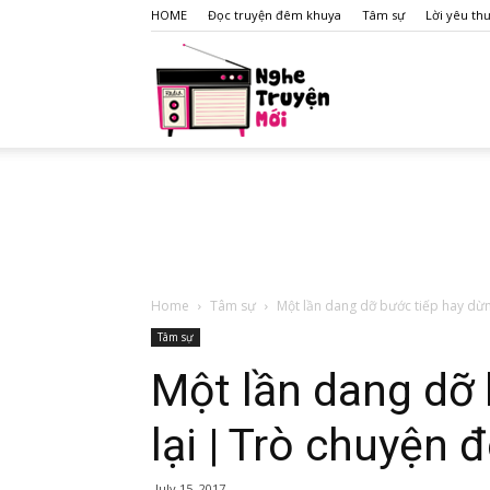
HOME
Đọc truyện đêm khuya
Tâm sự
Lời yêu th
nghet
Home
Tâm sự
Một lần dang dỡ bước tiếp hay dừng
Tâm sự
Một lần dang dỡ 
lại | Trò chuyện
July 15, 2017