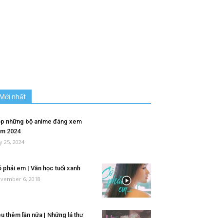
Mới nhất
p những bộ anime đáng xem
m 2024
ly 25, 2024
 phải em | Văn học tuổi xanh
vember 6, 2018
u thêm lần nữa | Những lá thư