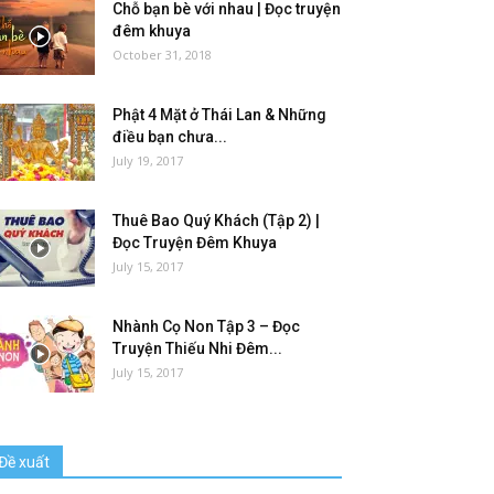
Chỗ bạn bè với nhau | Đọc truyện
đêm khuya
October 31, 2018
Phật 4 Mặt ở Thái Lan & Những
điều bạn chưa...
July 19, 2017
Thuê Bao Quý Khách (Tập 2) |
Đọc Truyện Đêm Khuya
July 15, 2017
Nhành Cọ Non Tập 3 – Đọc
Truyện Thiếu Nhi Đêm...
July 15, 2017
Đề xuất