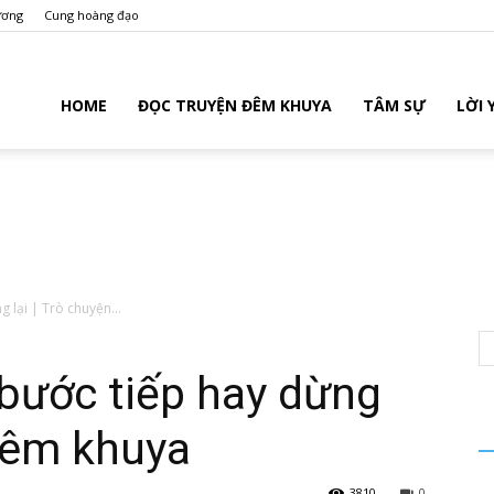
ương
Cung hoàng đạo
ruyenmoi.com
HOME
ĐỌC TRUYỆN ĐÊM KHUYA
TÂM SỰ
LỜI
 lại | Trò chuyện...
bước tiếp hay dừng
 đêm khuya
3810
0