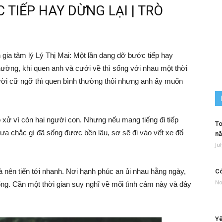
TIẾP HAY DỪNG LẠI | TRÒ
ia tâm lý Lý Thị Mai: Một lần dang dỡ bước tiếp hay
thường, khi quen anh và cưới về thì sống với nhau một thời
gười cữ ngỡ thì quen bình thường thôi nhưng anh ấy muốn
 xử vì còn hai người con. Nhưng nếu mang tiếng đi tiếp
To
ưa chắc gì đã sống được bền lâu, sợ sẽ đi vào vết xe đổ
nă
Ju
già nên tiến tới nhanh. Nơi hạnh phúc an ủi nhau hằng ngày,
Có
No
ng. Cần một thời gian suy nghĩ về mối tình cảm này và đây
Yê