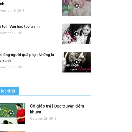
nh
vember 5, 2018
 tôi | Văn học tuổi xanh
vember 2, 2018
i lòng người quá phụ | Những lá
ư xanh
vember 1, 2018
Hot nhất
Cô giáo trẻ | Đọc truyện đêm
khuya
October 29, 2018