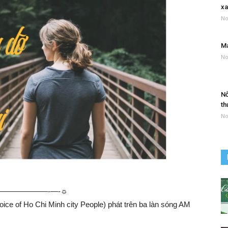
xa
No
Má
No
Nỗ
th
No
—————-­—-☼
ice of Ho Chi Minh city People) phát trên ba làn sóng AM