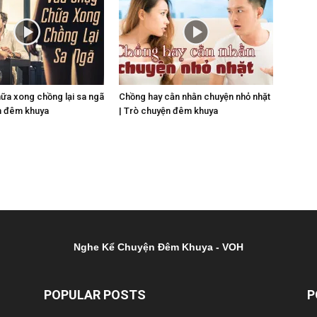
ữa xong chồng lại sa ngã
Chồng hay cằn nhằn chuyện nhỏ nhặt
n đêm khuya
| Trò chuyện đêm khuya
Nghe Kể Chuyện Đêm Khuya - VOH
POPULAR POSTS
P