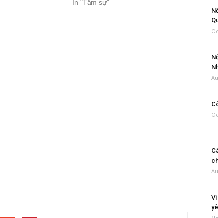
In "Tâm sự"
Nế
Qu
Oc
Nỗ
Nh
Au
Cô
Oc
Câ
ch
Au
Vì
yê
No