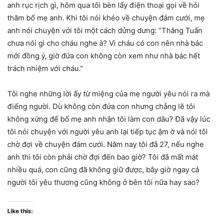
anh rục rịch gì, hôm qua tôi bèn lấy điện thoại gọi về hỏi
thăm bố mẹ anh. Khi tôi nói khéo về chuyện đám cưới, mẹ
anh nói chuyện với tôi một cách dửng dưng: “Thằng Tuấn
chưa nói gì cho cháu nghe à? Vì cháu có con nên nhà bác
mới đồng ý, giờ đứa con không còn xem như nhà bác hết
trách nhiệm với cháu.”
Tôi nghe những lời ấy từ miệng của mẹ người yêu nói ra mà
điếng người. Dù không còn đứa con nhưng chẳng lẽ tôi
không xứng để bố mẹ anh nhận tôi làm con dâu? Đã vậy lúc
tôi nói chuyện với người yêu anh lại tiếp tục ậm ờ và nói tôi
chờ đợi về chuyện đám cưới. Năm nay tôi đã 27, nếu nghe
anh thì tôi còn phải chờ đợi đến bao giờ? Tôi đã mất mát
nhiều quá, con cũng đã không giữ được, bây giờ ngay cả
người tôi yêu thương cũng không ở bên tôi nữa hay sao?
Like this: