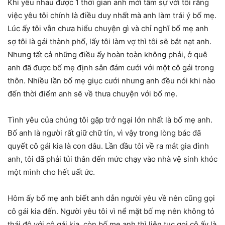
Khi yêu nhau được 1 thời gian anh mới tâm sự với tôi rằng
việc yêu tôi chính là điều duy nhất mà anh làm trái ý bố mẹ.
Lúc ấy tôi vẫn chưa hiểu chuyện gì và chỉ nghĩ bố mẹ anh
sợ tôi là gái thành phố, lấy tôi làm vợ thì tôi sẽ bắt nạt anh.
Nhưng tất cả những điều ấy hoàn toàn không phải, ở quê
anh đã được bố mẹ định sẵn đám cưới với một cô gái trong
thôn. Nhiều lần bố mẹ giục cưới nhưng anh đều nói khi nào
đến thời điểm anh sẽ về thưa chuyện với bố mẹ.
Tình yêu của chúng tôi gặp trở ngại lớn nhất là bố mẹ anh.
Bố anh là người rất giữ chữ tín, vì vậy trong lòng bác đã
quyết cô gái kia là con dâu. Lần đầu tôi về ra mắt gia đình
anh, tôi đã phải tủi thân đến mức chạy vào nhà vệ sinh khóc
một mình cho hết uất ức.
Hôm ấy bố mẹ anh biết anh dẫn người yêu về nên cũng gọi
cô gái kia đến. Người yêu tôi vì nể mặt bố mẹ nên không tỏ
thái độ với cô gái kia, còn bố mẹ anh thì liên tục gọi cô ấy là