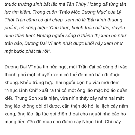
thuốc trường sinh bất lão mà Tần Thủy Hoàng đã từng tận
lực tìm kiếm. Trong cuốn ‘Thảo Mộc Cương Mục’ của Lý
Thời Trân cũng có ghi chép, xem nó là ‘Bản kinh thượng
phẩm’, có công hiệu: ‘Cửu thực, khinh thân bất lão, duyên
niên thần tiên’. Những người sống ở thành thị xem nó như
trân bảo, Dương Đại Vĩ anh nhặt được khối này xem như
một bước phát tài rồi”.
Dương Đại Vĩ nửa tin nửa ngờ, mời Trần đại bá cùng đi vào
thành phố một chuyến xem có thể đem nó bán đi được
không. Khéo trùng hợp, hai người bọn họ vừa mới đem
“Nhục Linh Chi” xuất ra thì có một ông lão mặc bộ áo quần
kiểu Trung Sơn xuất hiện, vừa nhìn thấy cây nấm hai mắt
ông lão không dời đi được, cẩn thận dò hỏi lai lịch cây nấm
xong, ông lão lập tức gọi điện thoại cho người nhà bảo họ
mang tiền đến để mua cho được cây Nhục Linh Chi này.