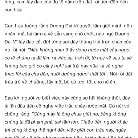
lòng, cầm lấy đao của đồ tể nằm trên đất rồi tiến đến bên
con trâu.
Con trâu tưởng rằng Dương Đại Vĩ quyết tâm giết mình nên
nhắm mắt lại làm ra vẻ sẵn sàng chờ chết, nào ngờ Dương
Đại Vĩ lấy đao cắt đứt từng sợi dây thừng trói trên chân của
nó rồi nói:
“Nếu không nhìn thấy dòng nước mắt của ngươi
có lẽ chúng ta đã làm ra việc sai trái rồi, từ nay về sau ta sẽ
không bao giờ có cái ý nghĩ sai trái này nữa, ta sẽ nghe
theo lời của cha dặn, nuôi dưỡng ngươi thật tốt”
. Nói rồi dắt
trâu trở về chuồng, lấy một bó cỏ tươi tốt cho nó ăn.
Sau khi người vợ biết việc này cũng sợ hãi không thôi, đây
là lần đầu tiên cô nghe việc trâu chảy nước mắt. Cô nói với
chồng rằng:
“Cũng may là ông chưa giết nó, bằng không
chúng ta đã phạm phải sai lầm lớn. Thiếu tiền người khác
thì cũng không thể nghĩ đến việc giết con trâu này, ngày
mai tôi sẽ về bên nhà mẹ mượn tiền, trước đem tiền trả cho