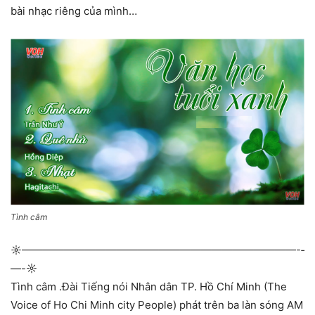
bài nhạc riêng của mình…
Tình câm
☼—————————————­—————————————-­
—-☼
Tình câm .Đài Tiếng nói Nhân dân TP. Hồ Chí Minh (The
Voice of Ho Chi Minh city People) phát trên ba làn sóng AM