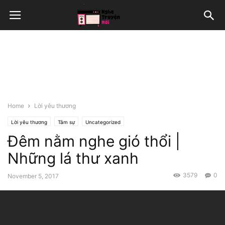
Home
Lời yêu thương
Lời yêu thương
Tâm sự
Uncategorized
Đêm nằm nghe gió thổi |
Những lá thư xanh
3579
0
November 5, 2017