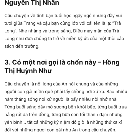
Nguyễn Thị Nhân
Câu chuyện về tình bạn tuổi học ngây ngô nhưng đầy vui
tươi giữa Trang và cậu bạn cùng lớp với cái tên là lạ: “Trà
Long”. Nhẹ nhàng và trong sáng, Điều may mắn của Trà
Long như đưa chúng ta trở về miền ký ức của một thời cắp
sách đến trường.
3. Có một nơi gọi là chốn này – Hồng
Thị Huỳnh Như
Câu chuyện là nỗi lòng của An nói chung và của những
người con gái miền quê phải lấy chồng nơi xứ xa. Bao nhiêu
năm tháng sống nơi xứ người là bấy nhiêu nỗi nhớ nhà.
Từng buổi sáng dậy mờ sương bên khói bếp, từng buổi trưa
nắng rát da trên đồng, từng bữa con tối thanh đạm nhưng
yên bình… tất cả những kỷ niệm đó giờ là những thứ xa xỉ
đối với những người con gái như An trong câu chuyện.