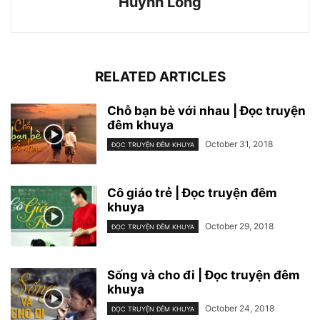
Huỳnh Long
RELATED ARTICLES
Chỗ bạn bè với nhau | Đọc truyện
đêm khuya
October 31, 2018
ĐỌC TRUYỆN ĐÊM KHUYA
Cô giáo trẻ | Đọc truyện đêm
khuya
October 29, 2018
ĐỌC TRUYỆN ĐÊM KHUYA
Sống và cho đi | Đọc truyện đêm
khuya
October 24, 2018
ĐỌC TRUYỆN ĐÊM KHUYA