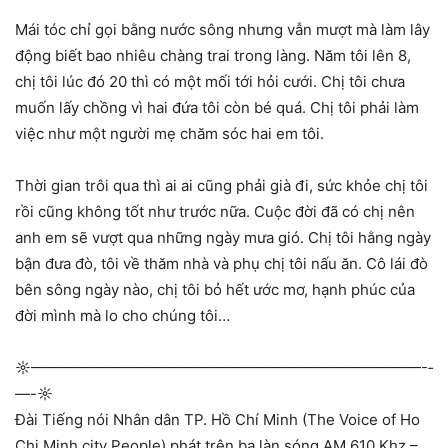
Mái tóc chỉ gọi bằng nước sông nhưng vẫn mượt mà làm lây
động biết bao nhiêu chàng trai trong làng. Năm tôi lên 8,
chị tôi lúc đó 20 thì có một mối tới hỏi cưới. Chị tôi chưa
muốn lấy chồng vì hai đứa tôi còn bé quá. Chị tôi phải làm
việc như một người mẹ chăm sóc hai em tôi.
Thời gian trôi qua thì ai ai cũng phải già đi, sức khỏe chị tôi
rồi cũng không tốt như trước nữa. Cuộc đời đã có chị nên
anh em sẽ vượt qua những ngày mưa gió. Chị tôi hằng ngày
bận đưa đò, tôi về thăm nhà và phụ chị tôi nấu ăn. Cô lái đò
bên sông ngày nào, chị tôi bỏ hết ước mơ, hạnh phúc của
đời mình mà lo cho chúng tôi…
☼—————————————­—————————————-­
—-☼
Đài Tiếng nói Nhân dân TP. Hồ Chí Minh (The Voice of Ho
Chi Minh city People) phát trên ba làn sóng AM 610 Khz –