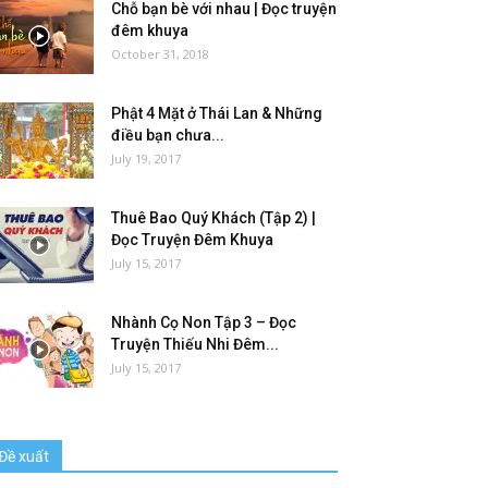
Chỗ bạn bè với nhau | Đọc truyện
đêm khuya
October 31, 2018
Phật 4 Mặt ở Thái Lan & Những
điều bạn chưa...
July 19, 2017
Thuê Bao Quý Khách (Tập 2) |
Đọc Truyện Đêm Khuya
July 15, 2017
Nhành Cọ Non Tập 3 – Đọc
Truyện Thiếu Nhi Đêm...
July 15, 2017
Đề xuất