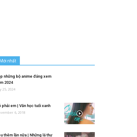
Mới nhất
p những bộ anime đáng xem
m 2024
ly 25, 2024
 phải em | Văn học tuổi xanh
vember 6, 2018
u thêm lần nữa | Những lá thư