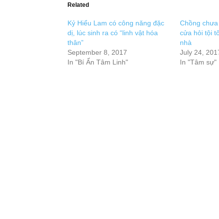
Related
Kỷ Hiểu Lam có công năng đặc
Chồng chưa 
dị, lúc sinh ra có “linh vật hóa
cửa hỏi tội 
thân”
nhà
September 8, 2017
July 24, 201
In "Bí Ẩn Tâm Linh"
In "Tâm sự"