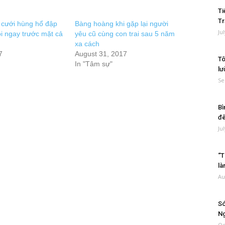
Ti
Tr
cưới hùng hổ đập
Bàng hoàng khi gặp lại người
Ju
tôi ngay trước mặt cả
yêu cũ cùng con trai sau 5 năm
xa cách
7
August 31, 2017
Tô
In "Tâm sự"
lư
Se
Bì
đ
Ju
“T
là
Au
Só
Ng
Oc