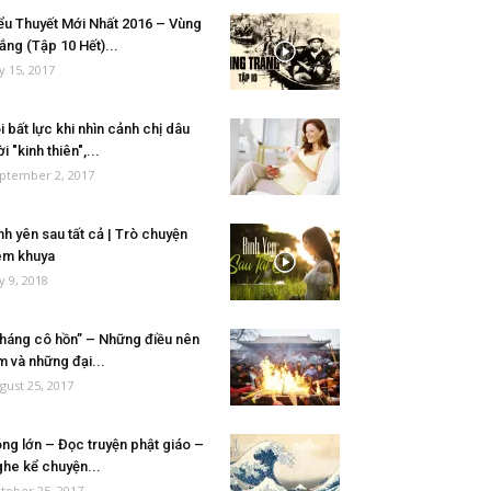
ểu Thuyết Mới Nhất 2016 – Vùng
ắng (Tập 10 Hết)...
ly 15, 2017
i bất lực khi nhìn cảnh chị dâu
ời "kinh thiên",...
ptember 2, 2017
nh yên sau tất cả | Trò chuyện
êm khuya
ly 9, 2018
háng cô hồn” – Những điều nên
m và những đại...
gust 25, 2017
ng lớn – Đọc truyện phật giáo –
he kể chuyện...
tober 25, 2017