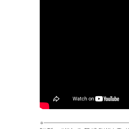
☼—————————————­————————