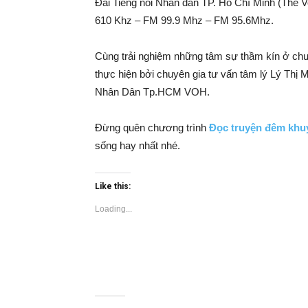
Đài Tiếng nói Nhân dân TP. Hồ Chí Minh (The Vo
610 Khz – FM 99.9 Mhz – FM 95.6Mhz.
Cùng trải nghiệm những tâm sự thầm kín ở ch
thực hiện bởi chuyên gia tư vấn tâm lý Lý Thị
Nhân Dân Tp.HCM VOH.
Đừng quên chương trình
Đọc truyện đêm khu
sống hay nhất nhé.
Like this:
Loading...