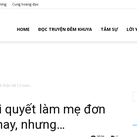
ương
Cung hoàng đạo
ruyenmoi.com
HOME
ĐỌC TRUYỆN ĐÊM KHUYA
TÂM SỰ
LỜI
n thân đã 13 năm...
ôi quyết làm mẹ đơn
nay, nhưng…
3056
0