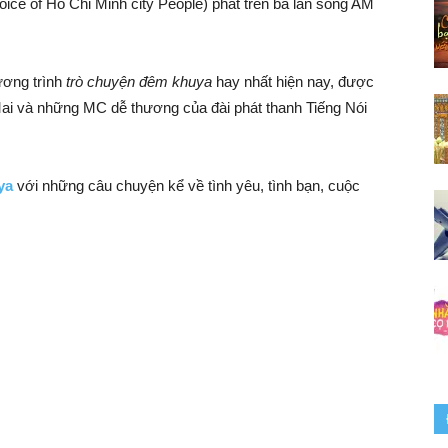
ice of Ho Chi Minh city People) phát trên ba làn sóng AM
ương trình
trò chuyện đêm khuya
hay nhất hiện nay, được
 Mai và những MC dễ thương của đài phát thanh Tiếng Nói
ya
với những câu chuyện kể về tình yêu, tình bạn, cuộc