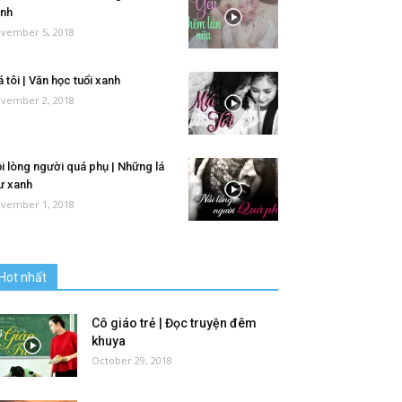
nh
vember 5, 2018
 tôi | Văn học tuổi xanh
vember 2, 2018
i lòng người quá phụ | Những lá
ư xanh
vember 1, 2018
Hot nhất
Cô giáo trẻ | Đọc truyện đêm
khuya
October 29, 2018