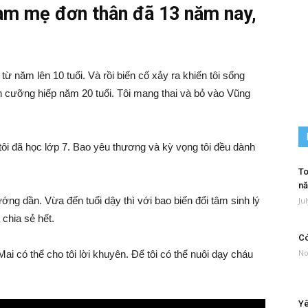
 làm mẹ đơn thân đã 13 năm nay,
 năm lên 10 tuổi. Và rồi biến cố xảy ra khiến tôi sống
nh cưỡng hiếp năm 20 tuổi. Tôi mang thai và bỏ vào Vũng
 tôi đã học lớp 7. Bao yêu thương và kỳ vọng tôi đều dành
To
nă
ướng dần. Vừa đến tuổi dậy thì với bao biến đổi tâm sinh lý
Ju
chia sẻ hết.
Có
No
ai có thể cho tôi lời khuyên. Để tôi có thể nuôi dạy cháu
Yê