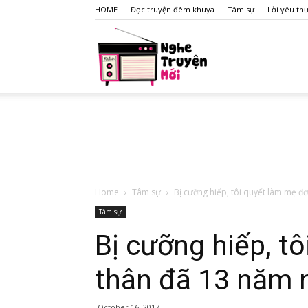
HOME
Đọc truyện đêm khuya
Tâm sự
Lời yêu th
nghet
Home
Tâm sự
Bị cưỡng hiếp, tôi quyết làm mẹ đơ
Tâm sự
Bị cưỡng hiếp, t
thân đã 13 năm 
October 16, 2017