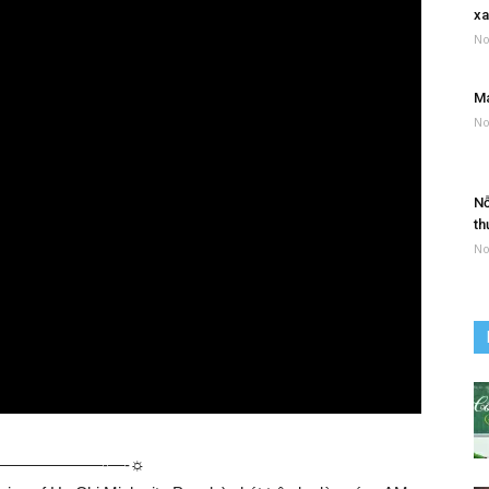
xa
No
Má
No
Nỗ
th
No
—————-­—-☼