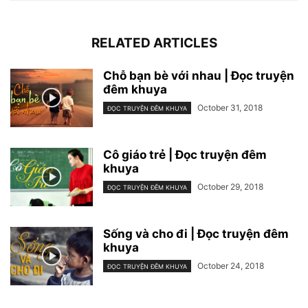
RELATED ARTICLES
Chỗ bạn bè với nhau | Đọc truyện
đêm khuya
October 31, 2018
ĐỌC TRUYỆN ĐÊM KHUYA
Cô giáo trẻ | Đọc truyện đêm
khuya
October 29, 2018
ĐỌC TRUYỆN ĐÊM KHUYA
Sống và cho đi | Đọc truyện đêm
khuya
October 24, 2018
ĐỌC TRUYỆN ĐÊM KHUYA