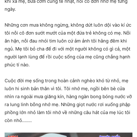
khi xa mẹ, bữa cơm cũng tẻ nhạt, nỗi cô đơn nhớ mẹ từng
ngày.
Những cơn mưa không ngừng, không dứt luôn dội vào kí ức
tôi nỗi cô đơn sướt mướt của một đứa trẻ không có mẹ. Nỗi
ân hận, nỗi đau nhói tim luôn cứ ảm ảnh tôi hằng đêm khi
ngủ. Mẹ tôi bỏ cha để đi với một người không có gì cả, một
người lạnh lùng để rồi cuộc sống của mẹ cũng chẳng hạnh
phúc tí nào.
Cuộc đời mẹ sống trong hoàn cảnh nghèo khó từ nhỏ, mẹ
luôn hi sinh bản thân vì tôi. Tôi nhớ mẹ, ngồi bên bè cửa
nhìn ra ngoài mưa giăng kín, hàng ngàn bong bóng nước vỡ
ra lung linh bỗng nhớ mẹ. Những giọt nước rơi xuống phập
phồng lớn nhỏ làm tôi nhớ về những câu hát của mẹ lúc tôi
còn nhỏ……..