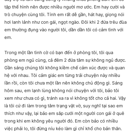
tập thể hình nên được nhiều người mơ ước. Em hay cười và
trò chuyện cùng tôi. Tính em rất dễ gần, hát hay, giọng nói
hơi lanh lảnh như con gái, ngọt ngào. Đôi khi 2 đứa trêu đùa
em thường đụng vào người tôi, dần dần tôi có cảm tình với
em.
Trong một lần tình cờ có bạn đến ở phòng tôi, tôi qua
phòng em ngủ cùng, cả đêm 2 đứa tâm sự không ngủ được.
Gần sáng chúng tôi không kiềm chế cảm xúc được và quan
hệ với nhau. Tôi cảm giác em từng trải chuyện này nhiều
lần rồi, còn tôi chưa một lần nên không chủ động gì. Sáng
hôm sau, em lạnh lùng không nói chuyện với tôi, bảo tôi
xem như chưa có gì, tránh xa ra vì không tốt cho cả hai. Vậy
là tôi cứ đi làm trong tâm trạng vật vờ, suy nghĩ tại sao em
thích như vậy, lại bảo em sắp cưới một người con gái ở quê
trong khi em không yêu người đó. Em còn bảo có nhiều
việc phải lo, tôi đừng níu kéo làm gì chỉ khổ cho bản thân.