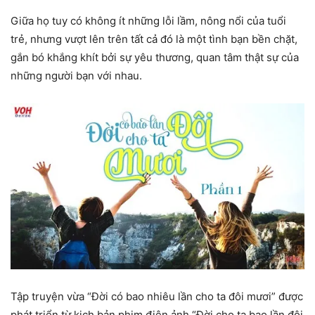
Giữa họ tuy có không ít những lỗi lầm, nông nổi của tuổi
trẻ, nhưng vượt lên trên tất cả đó là một tình bạn bền chặt,
gắn bó khắng khít bởi sự yêu thương, quan tâm thật sự của
những người bạn với nhau.
Tập truyện vừa “Đời có bao nhiêu lần cho ta đôi mươi” được
phát triển từ kịch bản phim điện ảnh “Đời cho ta bao lần đôi