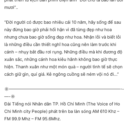
mươi”..
“Đời người có được bao nhiêu cái 10 năm, hãy sống để sau
này đừng bao giờ phải hối hận vì đã từng đẹp như hoa
nhưng chưa bao giờ sống đẹp như hoa. Nhận lỗi và biết lỗi
là những điều cần thiết nghĩ hoa cũng nên làm trước khi
cánh – nhụy bắt đầu rơi rụng. Những điều mà khi đương độ
xuân sắc, những cánh hoa kiêu hãnh không bao giờ thực
hiện. Thanh xuân như một món quà – người tình tế sẽ chọn
cách giữ gìn, quí giá. Kẻ ngông cuồng sẽ ném vội nó đi…”
☼—————————————­—————————————-­
—-☼
Đài Tiếng nói Nhân dân TP. Hồ Chí Minh (The Voice of Ho
Chi Minh city People) phát trên ba làn sóng AM 610 Khz –
FM 99.9 Mhz – FM 95.6Mhz.