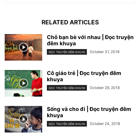
RELATED ARTICLES
Chỗ bạn bè với nhau | Đọc truyện
đêm khuya
October 31, 2018
ĐỌC TRUYỆN ĐÊM KHUYA
Cô giáo trẻ | Đọc truyện đêm
khuya
October 29, 2018
ĐỌC TRUYỆN ĐÊM KHUYA
Sống và cho đi | Đọc truyện đêm
khuya
October 24, 2018
ĐỌC TRUYỆN ĐÊM KHUYA