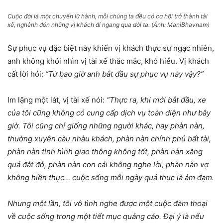
Cuộc đời là một chuyến lữ hành, mỗi chúng ta đều có cơ hội trở thành tài
xế, nghênh đón những vị khách đi ngang qua đời ta. (Ảnh: ManiBhavnam)
Sự phục vụ đặc biệt này khiến vị khách thực sự ngạc nhiên,
anh không khỏi nhìn vị tài xế thắc mắc, khó hiểu. Vị khách
cất lời hỏi:
“Từ bao giờ anh bắt đầu sự phục vụ này vậy?”
Im lặng một lát, vị tài xế nói:
“Thực ra, khi mới bắt đầu, xe
của tôi cũng không có cung cấp dịch vụ toàn diện như bây
giờ. Tôi cũng chỉ giống những người khác, hay phàn nàn,
thường xuyên càu nhàu khách, phàn nàn chính phủ bất tài,
phàn nàn tình hình giao thông không tốt, phàn nàn xăng
quá đắt đỏ, phàn nàn con cái không nghe lời, phàn nàn vợ
không hiền thục… cuộc sống mỗi ngày quả thực là ảm đạm.
Nhưng một lần, tôi vô tình nghe được một cuộc đàm thoại
về cuộc sống trong một tiết mục quảng cáo. Đại ý là nếu